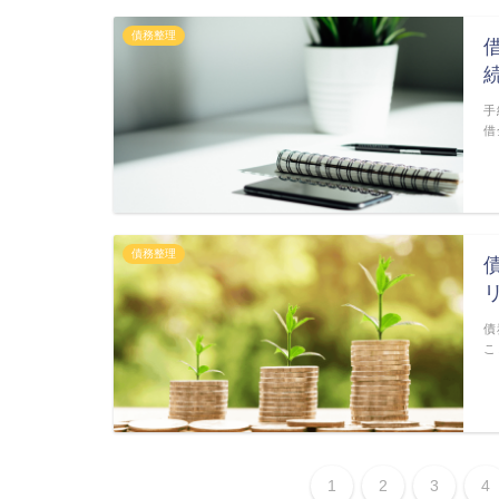
債務整理
手
借
債務整理
債
こ
1
2
3
4