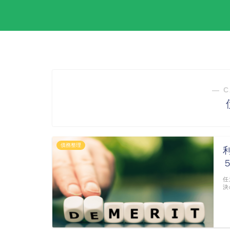
― C
債務整理
任
決