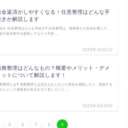
借金返済がしやすくなる！任意整理はどんな手
続きか解説します
続き 任意整理はどんな手続き❓ 任意整理は、債権者との交渉を通じて、
金の返済条件を緩和してもらう手続 …
2023年10月1日
債務整理はどんなもの？概要やメリット・デメ
リットについて解説します！
務整理とは❓ 債務整理とは支払えなくなった借金を減額したり、免除する
とによって債務者の生活を立て直していく …
2023年9月30日
5
6
7
8
9