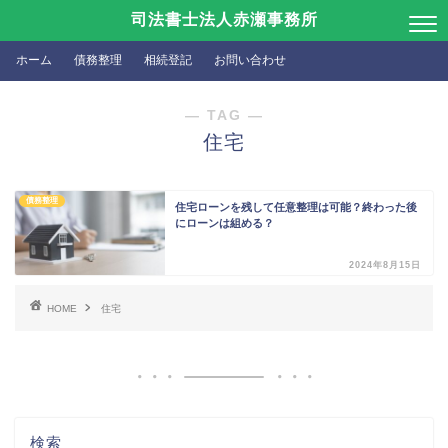
司法書士法人赤瀬事務所
ホーム
債務整理
相続登記
お問い合わせ
― TAG ―
住宅
債務整理
住宅ローンを残して任意整理は可能？終わった後
にローンは組める？
2024年8月15日
HOME
住宅
検索