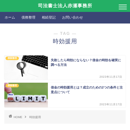
司法書士法人赤瀬事務所
ホーム
債務整理
相続登記
お問い合わせ
― TAG ―
時効援用
債務整理
失敗したら時効にならない？借金の時効を確実に
調べる方法
2023年11月17日
債務整理
借金の時効援用とは？成立のための2つの条件と注
意点について
2023年11月17日
HOME
時効援用